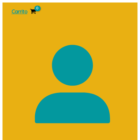
Ir
Carrito
al
contenido