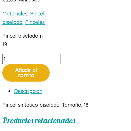
Materiales
,
Pincel
biselado
,
Pinceles
Pincel biselado n.
18
Pincel
biselado
Añadir al
n.
carrito
18
Descripción
cantidad
Pincel sintético biselado. Tamaño: 18
Productos relacionados