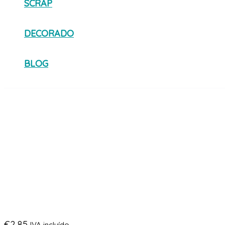
SCRAP
DECORADO
BLOG
€
2,85
IVA incluído