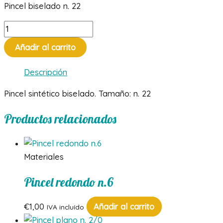
Pincel biselado n. 22
Pincel
biselado
Añadir al carrito
n.
22
Descripción
cantidad
Pincel sintético biselado. Tamaño: n. 22
Productos relacionados
Materiales
Pincel redondo n.6
€
1,00
Añadir al carrito
IVA incluído