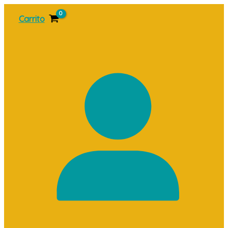
Ir
Carrito
al
contenido