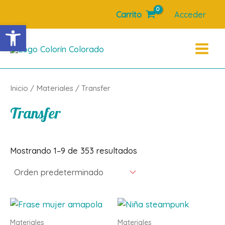
Ir
Carrito
Acceder
al
Abrir barra de herramientas
contenido
Main
Menu
Inicio
/
Materiales
/ Transfer
Transfer
Mostrando 1–9 de 353 resultados
Materiales
Materiales