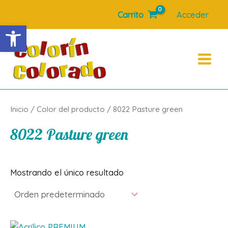
Ir
Carrito
Acceder
al
Abrir barra de herramientas
contenido
Main
Menu
Inicio
/ Color del producto / 8022 Pasture green
8022 Pasture green
Mostrando el único resultado