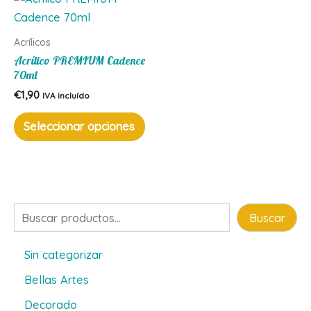
Acrílicos
Acrílico PREMIUM Cadence
70ml
€
1,90
IVA incluído
Este
Seleccionar opciones
producto
tiene
múltiples
variantes.
Las
Buscar
Buscar
opciones
se
Sin categorizar
pueden
Bellas Artes
elegir
en
Decorado