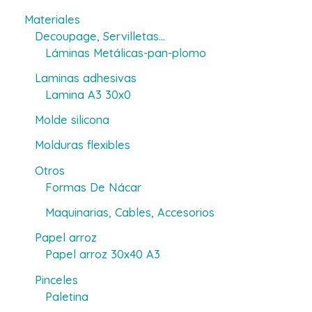
la
Materiales
página
Decoupage, Servilletas...
de
Láminas Metálicas-pan-plomo
producto
Laminas adhesivas
Lamina A3 30x0
Molde silicona
Molduras flexibles
Otros
Formas De Nácar
Maquinarias, Cables, Accesorios
Papel arroz
Papel arroz 30x40 A3
Pinceles
Paletina