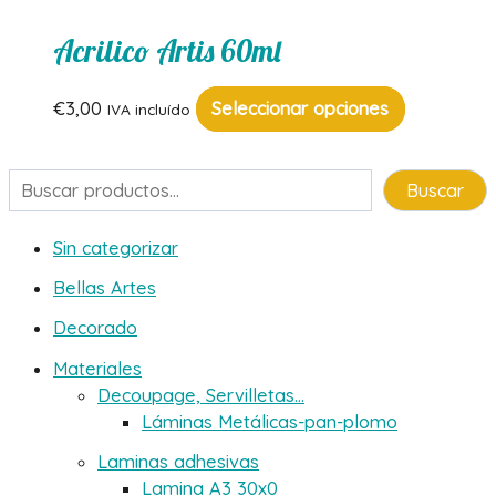
Acrilico Artis 60ml
Este
€
3,00
Seleccionar opciones
IVA incluído
producto
tiene
Buscar
Buscar
múltiples
variantes.
Sin categorizar
Las
opciones
Bellas Artes
se
Decorado
pueden
Materiales
elegir
Decoupage, Servilletas...
en
Láminas Metálicas-pan-plomo
la
Laminas adhesivas
página
Lamina A3 30x0