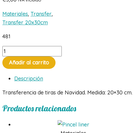
Materiales
,
Transfer
,
Transfer 20x30cm
481
Trasnsfer
tiras
Añadir al carrito
de
Navidad
Descripción
cantidad
Transferencia de tiras de Navidad. Medida: 20×30 cm.
Productos relacionados