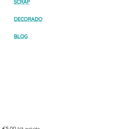
SCRAP
DECORADO
BLOG
€
5,00
IVA incluído