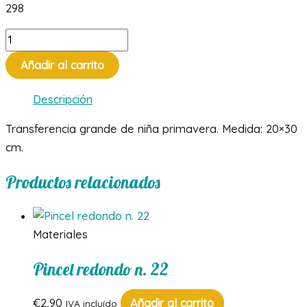
298
Transfer
niña
Añadir al carrito
primavera
cantidad
Descripción
Transferencia grande de niña primavera. Medida: 20×30
cm.
Productos relacionados
Materiales
Pincel redondo n. 22
€
2,90
Añadir al carrito
IVA incluído