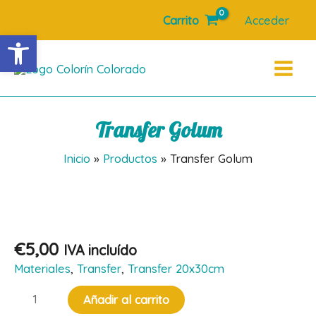
Ir
Carrito
Acceder
al
Abrir barra de herramientas
contenido
Main
Menu
Transfer Golum
Inicio
Productos
Transfer Golum
€
5,00
IVA incluído
Materiales
,
Transfer
,
Transfer 20x30cm
Transfer
Añadir al carrito
Golum