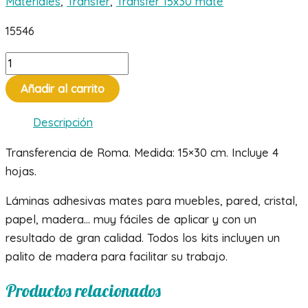
Materiales
,
Transfer
,
Transfer 15x30 mate
15546
Transfer
de
Añadir al carrito
Roma
cantidad
Descripción
Transferencia de Roma. Medida: 15×30 cm. Incluye 4
hojas.
Láminas adhesivas mates para muebles, pared, cristal,
papel, madera… muy fáciles de aplicar y con un
resultado de gran calidad. Todos los kits incluyen un
palito de madera para facilitar su trabajo.
Productos relacionados