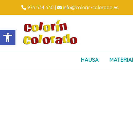
Ir
976 534 630
|
info@colorin-colorado.es
al
contenido
Abrir barra de herramientas
HAUSA
MATERIA