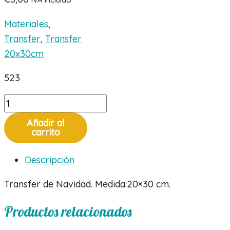
Materiales
,
Transfer
,
Transfer
20x30cm
523
Transfer
de
Añadir al
Navidad
carrito
cantidad
Descripción
Transfer de Navidad. Medida:20×30 cm.
Productos relacionados