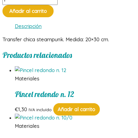
chica
Añadir al carrito
steampunk
cantidad
Descripción
Transfer chica steampunk. Medida: 20×30 cm.
Productos relacionados
Materiales
Pincel redondo n. 12
€
1,30
Añadir al carrito
IVA incluído
Materiales