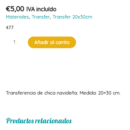
€
5,00
IVA incluído
Materiales
,
Transfer
,
Transfer 20x30cm
477
Transfer
Añadir al carrito
chica
navideña
cantidad
Descripción
Transferencia de chica navideña. Medida: 20×30 cm.
Productos relacionados