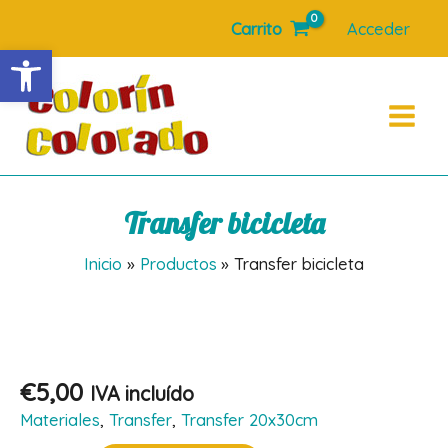
Ir
Carrito
Acceder
al
Abrir barra de herramientas
contenido
Main
Menu
Transfer bicicleta
Inicio
Productos
Transfer bicicleta
€
5,00
IVA incluído
Materiales
,
Transfer
,
Transfer 20x30cm