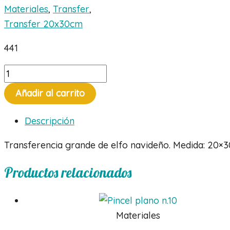
Materiales
,
Transfer
,
Transfer 20x30cm
441
Tranfer
elfo
Añadir al carrito
navideño
cantidad
Descripción
Transferencia grande de elfo navideño. Medida: 20×3
Productos relacionados
Materiales