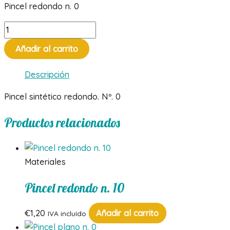
Pincel redondo n. 0
Pincel
redondo
Añadir al carrito
n.
0
Descripción
cantidad
Pincel sintético redondo. Nº. 0
Productos relacionados
Materiales
Pincel redondo n. 10
€
1,20
Añadir al carrito
IVA incluído