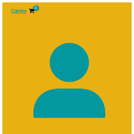
Ir
Carrito
al
contenido