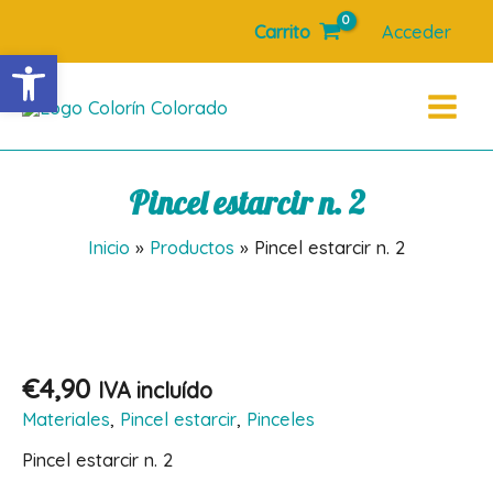
Ir
Carrito
Acceder
al
Abrir barra de herramientas
contenido
Main
Menu
Pincel estarcir n. 2
Inicio
Productos
Pincel estarcir n. 2
€
4,90
IVA incluído
Materiales
,
Pincel estarcir
,
Pinceles
Pincel estarcir n. 2