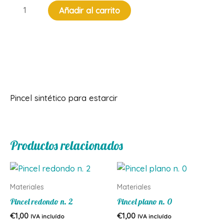
Pincel
Añadir al carrito
estarcir
n.
2
cantidad
Descripción
Pincel sintético para estarcir
Productos relacionados
Materiales
Materiales
Pincel redondo n. 2
Pincel plano n. 0
€
1,00
€
1,00
IVA incluído
IVA incluído