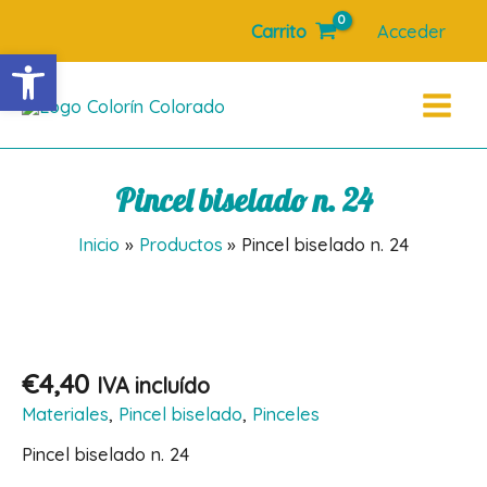
Ir
Carrito
Acceder
al
Abrir barra de herramientas
contenido
Main
Menu
Pincel biselado n. 24
Inicio
Productos
Pincel biselado n. 24
€
4,40
IVA incluído
Materiales
,
Pincel biselado
,
Pinceles
Pincel biselado n. 24