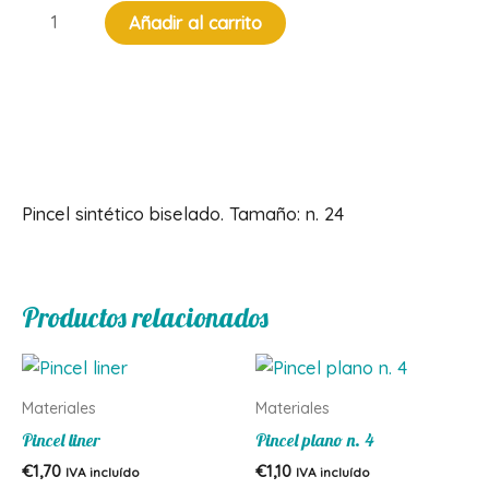
Pincel
Añadir al carrito
biselado
n.
24
cantidad
Descripción
Pincel sintético biselado. Tamaño: n. 24
Productos relacionados
Materiales
Materiales
Pincel liner
Pincel plano n. 4
€
1,70
€
1,10
IVA incluído
IVA incluído