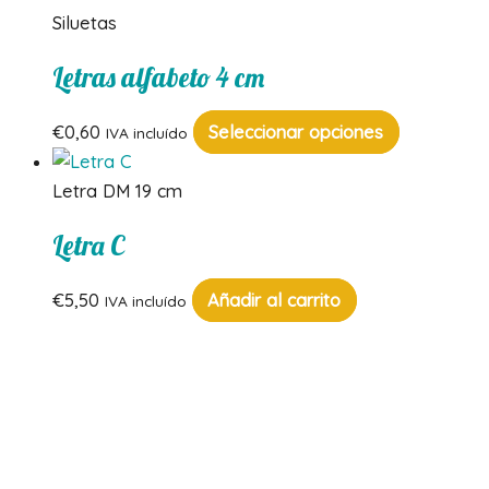
Siluetas
Letras alfabeto 4 cm
Este
€
0,60
Seleccionar opciones
IVA incluído
producto
tiene
Letra DM 19 cm
múltiples
Letra C
variantes.
Las
€
5,50
Añadir al carrito
IVA incluído
opciones
se
pueden
elegir
en
la
página