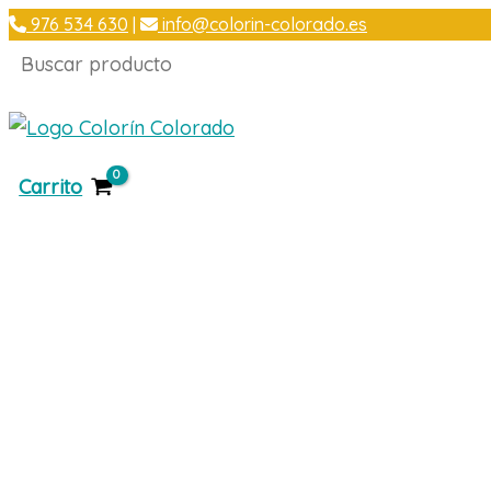
Ir
976 534 630
|
info@colorin-colorado.es
al
Buscar
contenido
Carrito