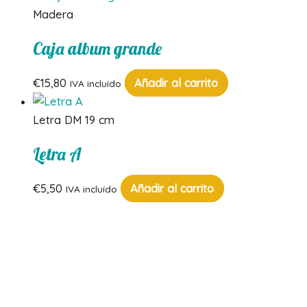
tiene
Madera
múltiples
Caja album grande
variantes.
Las
€
15,80
Añadir al carrito
IVA incluído
opciones
se
Letra DM 19 cm
pueden
elegir
Letra A
en
la
€
5,50
Añadir al carrito
IVA incluído
página
de
producto