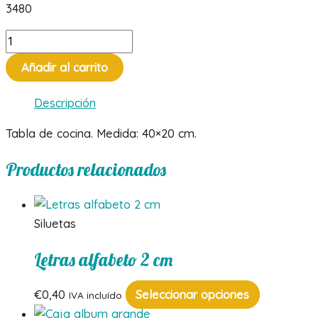
3480
Tabla
de
Añadir al carrito
cocina
cantidad
Descripción
Tabla de cocina. Medida: 40×20 cm.
Productos relacionados
Siluetas
Letras alfabeto 2 cm
Este
€
0,40
Seleccionar opciones
IVA incluído
producto