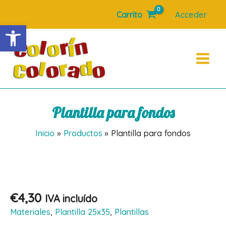
Ir
Carrito
Acceder
al
Abrir barra de herramientas
contenido
Main
Menu
Plantilla para fondos
Inicio
Productos
Plantilla para fondos
€
4,30
IVA incluído
Materiales
,
Plantilla 25x35
,
Plantillas