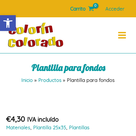
Ir
Carrito
Acceder
al
Abrir barra de herramientas
contenido
Main
Menu
Plantilla para fondos
Inicio
Productos
Plantilla para fondos
€
4,30
IVA incluído
Materiales
,
Plantilla 25x35
,
Plantillas