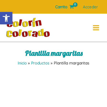
Ir
Carrito
Acceder
al
Abrir barra de herramientas
contenido
Main
Menu
Plantilla margaritas
Inicio
Productos
Plantilla margaritas