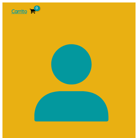
Ir
Carrito
al
contenido