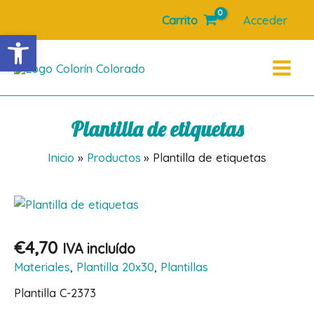
Ir
Carrito
Acceder
al
Abrir barra de herramientas
contenido
Main
Menu
Plantilla de etiquetas
Inicio
Productos
Plantilla de etiquetas
€
4,70
IVA incluído
Materiales
,
Plantilla 20x30
,
Plantillas
Plantilla C-2373