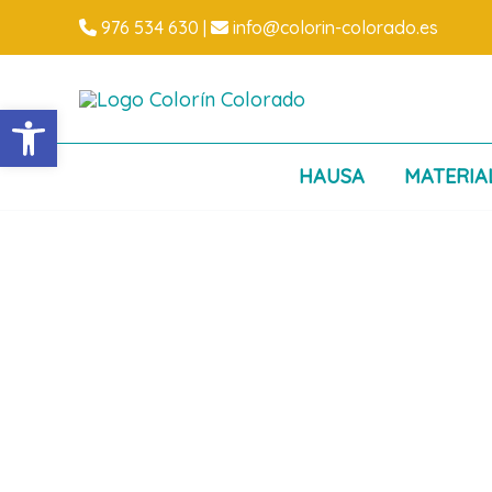
Ir
976 534 630
|
info@colorin-colorado.es
al
contenido
Abrir barra de herramientas
HAUSA
MATERIA