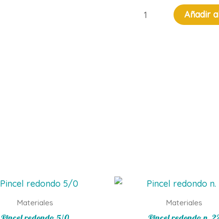
Plantilla
Añadir a
con
ramitas
cantidad
Materiales
Materiales
Pincel redondo 5/0
Pincel redondo n. 2