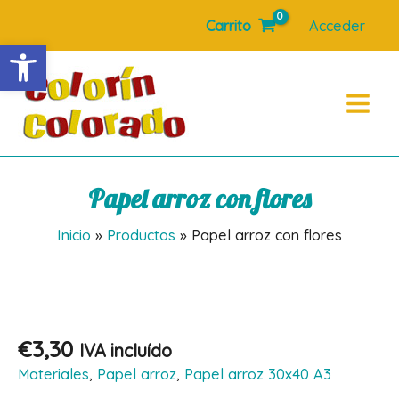
Ir
Carrito
Acceder
al
Abrir barra de herramientas
contenido
Main
Menu
Papel arroz con flores
Inicio
Productos
Papel arroz con flores
€
3,30
IVA incluído
Materiales
,
Papel arroz
,
Papel arroz 30x40 A3