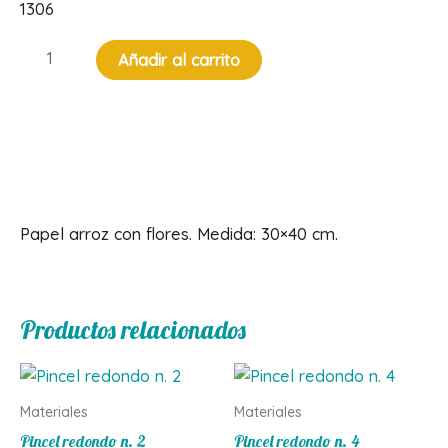
1306
Papel
Añadir al carrito
arroz
con
flores
cantidad
Descripción
Papel arroz con flores. Medida: 30×40 cm.
Productos relacionados
Materiales
Materiales
Pincel redondo n. 2
Pincel redondo n. 4