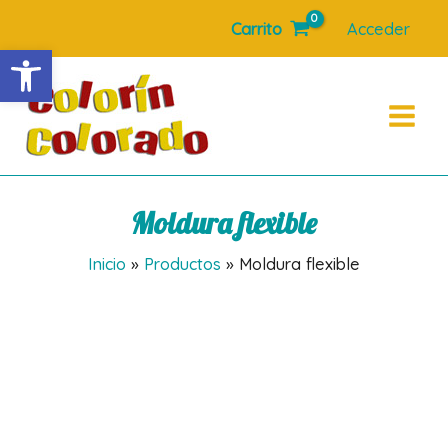
Ir
Carrito
Acceder
al
Abrir barra de herramientas
contenido
Main
Menu
Moldura flexible
Inicio
Productos
Moldura flexible