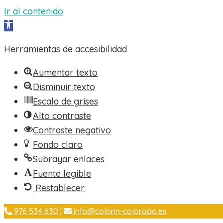
Ir al contenido
Abrir barra de herramientas
Herramientas de accesibilidad
Aumentar texto
Disminuir texto
Escala de grises
Alto contraste
Contraste negativo
Fondo claro
Subrayar enlaces
Fuente legible
Restablecer
Ir
976 534 630
|
info@colorin-colorado.es