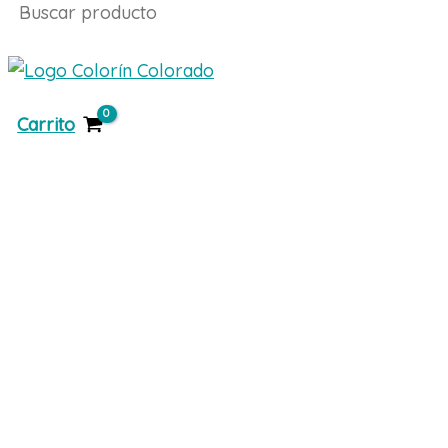
al
Buscar
contenido
Carrito