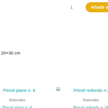
Lámina
Añadir a
patines
cantidad
: 20×30 cm
Materiales
Materiales
Pincel plano n. 6
Pincel redondo n.2