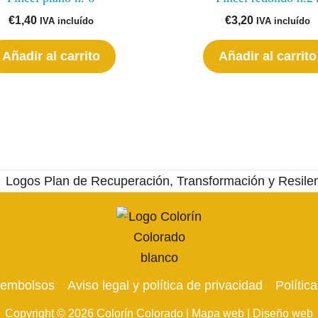
€
1,40
€
3,20
IVA incluído
IVA incluído
Añadir al carrito
Añadir al carrito
reembolsos
Aviso legal y política de privacidad
Polític
Copyright © 2026 Colorín Colorado |
Mapa web |
Diseño web