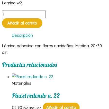
Lamina w2
Lámina
con
Añadir al carrito
flores
navideñas
Descripción
cantidad
Lámina adhesiva con flores navideñas. Medida: 20×30
cm
Productos relacionados
Materiales
Pincel redondo n. 22
€
2,90
Añadir al carrito
IVA incluído