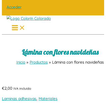
Acceder
Main
Menu
Lámina con flores navideñas
Inicio
Productos
Lámina con flores navideñas
€
2,00
IVA incluído
Laminas adhesivas
,
Materiales