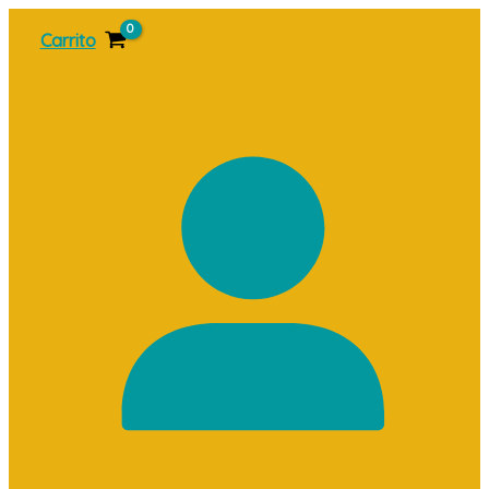
Ir
Carrito
al
contenido