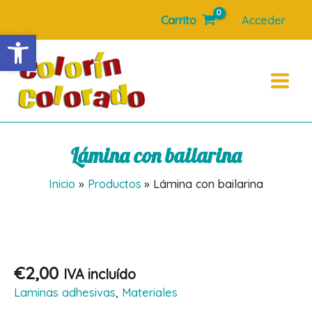
Ir
Carrito
Acceder
al
Abrir barra de herramientas
contenido
Main
Menu
Lámina con bailarina
Inicio
Productos
Lámina con bailarina
€
2,00
IVA incluído
Laminas adhesivas
,
Materiales