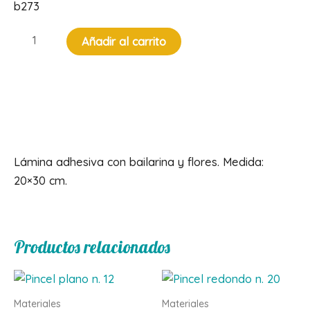
b273
Lámina
Añadir al carrito
con
bailarina
cantidad
Descripción
Lámina adhesiva con bailarina y flores. Medida:
20×30 cm.
Productos relacionados
Materiales
Materiales