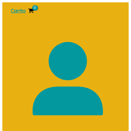
Ir
Carrito
al
contenido