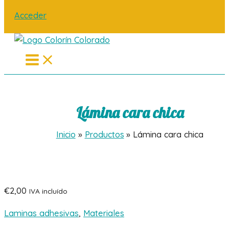
Acceder
Main
Menu
Lámina cara chica
Inicio
Productos
Lámina cara chica
€
2,00
IVA incluído
Laminas adhesivas
,
Materiales