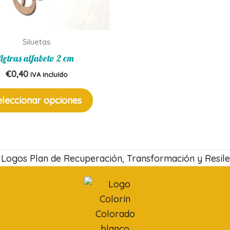
Siluetas
Letras alfabeto 2 cm
€
0,40
IVA incluído
Este
eleccionar opciones
producto
tiene
múltiples
variantes.
Las
opciones
se
pueden
elegir