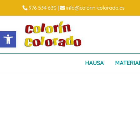
Ir
976 534 630
|
info@colorin-colorado.es
al
contenido
Abrir barra de herramientas
HAUSA
MATERIA