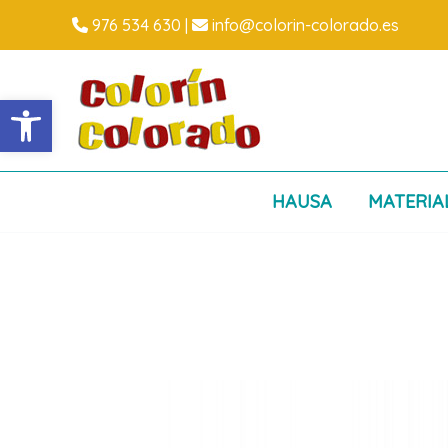
Ir
976 534 630
|
info@colorin-colorado.es
al
contenido
Abrir barra de herramientas
HAUSA
MATERIA