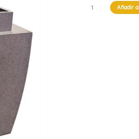
Jarrón
Añadir a
grande
cantidad