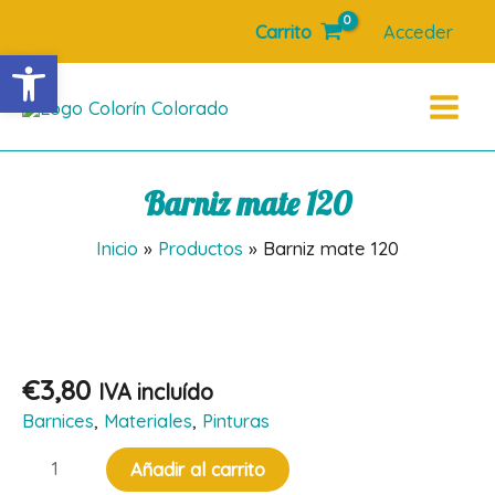
Ir
Carrito
Acceder
al
Abrir barra de herramientas
contenido
Main
Menu
Barniz mate 120
Inicio
Productos
Barniz mate 120
€
3,80
IVA incluído
Barnices
,
Materiales
,
Pinturas
Barniz
Añadir al carrito
mate